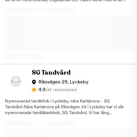
tandläkare. Behandlingar vår tandklinik
erbjuder:AllmäntandvårdRotfyllningBettskena - vanligt
förekommande vid
tandgnissling/tandpressningSkalfasaderTandblekningTandimplantatT
Varmt välkommen till din nyrenoverade tandklinik i Lyckeby!
SG Tandvård
Riksvägen 29, Lyckeby
4.9
(42 recensioner)
Nyrenoverad tandklinik i Lyckeby, nära Karlskrona - SG
Tandvård Nära Karlskrona på Riksvägen 29 i Lyckeby har vi vår
nyrenoverade tandläkarklinik, SG Tandvård. Vi har lång
erfarenhet som tandläkare med stor kompetens och arbetar
bara med modern utrustning. Vi erbjuder behandlingar
som:UndersökningLagningar (fyllningar)Behandling mot
tandlossningRotfyllningKirurgi, avancerad implantat