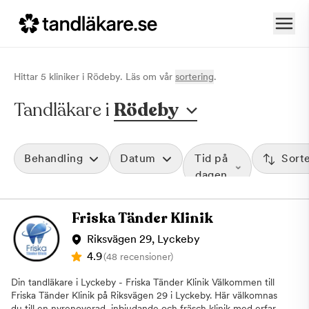
Hittar
5
klinik
er
i
Rödeby
. Läs om vår
sortering
.
Tandläkare i
Rödeby
Behandling
Datum
Tid på
Sort
dagen
Friska Tänder Klinik
Riksvägen 29, Lyckeby
4.9
(48 recensioner)
Din tandläkare i Lyckeby - Friska Tänder Klinik Välkommen till
Friska Tänder Klinik på Riksvägen 29 i Lyckeby. Här välkomnas
du till en nyrenoverad, inbjudande och fräsch klinik med erfarna