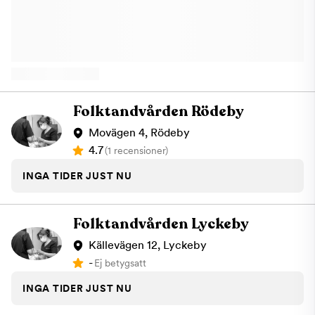
kirurgiProtetikKronor, broar, proteserBettskenorTandimplantat
Akut tandvård Varmt välkommen till SG Tandvård i Lyckeby,
Karlskrona!
Folktandvården Rödeby
Movägen 4, Rödeby
4.7
(1 recensioner)
INGA TIDER JUST NU
Folktandvården Lyckeby
Källevägen 12, Lyckeby
-
Ej betygsatt
INGA TIDER JUST NU