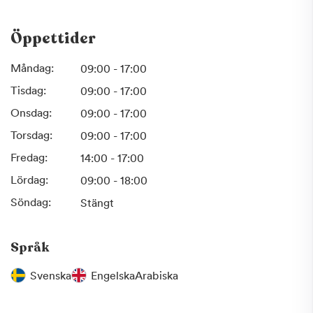
Bettskena - vanligt förekommande
vid tandgnissling/tandpressning
Öppettider
Skalfasader
Tandblekning
Måndag:
09:00 - 17:00
Tandimplantat
Tisdag:
09:00 - 17:00
Tandkronor
Onsdag:
09:00 - 17:00
Tandproteser
Torsdag:
09:00 - 17:00
Varmt välkommen till din nyrenoverade tandklinik i
Fredag:
14:00 - 17:00
Lyckeby!
Lördag:
09:00 - 18:00
Söndag:
Stängt
Språk
Svenska
Engelska
Arabiska