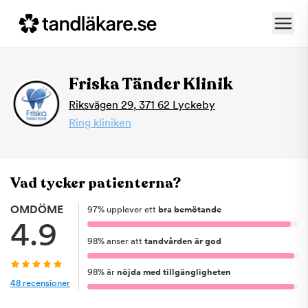
Friska Tänder Klinik
Riksvägen 29
,
371 62
Lyckeby
Ring kliniken
Vad tycker patienterna?
OMDÖME
97
%
upplever ett
bra bemötande
4.9
98
%
anser att
tandvården är god
98
%
är
nöjda med tillgängligheten
48
recensioner