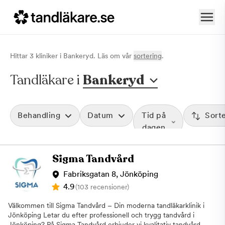
Hittar
3
klinik
er
i
Bankeryd
. Läs om vår
sortering
.
Tandläkare i
Bankeryd
Behandling
Datum
Tid på
Sort
dagen
Sigma Tandvård
Fabriksgatan 8, Jönköping
4.9
(103 recensioner)
Välkommen till Sigma Tandvård – Din moderna tandläkarklinik i
Jönköping Letar du efter professionell och trygg tandvård i
Jönköping? På Sigma Tandvård erbjuder vi kvalitativ tandvård