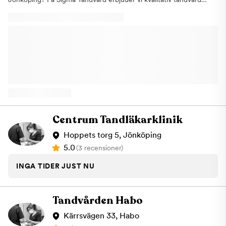
med patienten i fokus. Vår erfarna tandläkare och engagerade
tandvårdsteam arbetar med den senaste tekniken inom både
allmän tandvård och estetisk tandvård – allt i en lugn och
välkomnande miljö. Vi erbjuder ett brett utbud av behandlingar,
inklusive: TandundersökningarTandhygien och förebyggande
vårdAkut tandvårdEstetisk tandvård (som tandblekning och
skalfasader)Implantatbehandlingar och protetik Hos oss är varje
patient unik – därför skräddarsyr vi varje behandling efter dina
behov och önskemål. Vi tror på att bygga långsiktiga relationer
med våra patienter där trygghet, tydlig kommunikation och
kvalitet är i fokus. Vi välkomnar både nya och återkommande
patienter – oavsett om du behöver en enkel kontroll, hjälp vid
Centrum Tandläkarklinik
tandvärk eller vill förbättra ditt leende. Hos Sigma Tandvård får
du alltid ett personligt bemötande och en trygg
Hoppets torg 5, Jönköping
tandvårdsupplevelse. Boka tid hos Sigma Tandvård i Jönköping
5.0
(3 recensioner)
redan idag – för ett friskare leende och bättre munhälsa!
INGA TIDER JUST NU
Tandvården Habo
Kärrsvägen 33, Habo