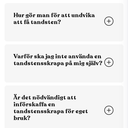
Hur gör man för att undvika
att få tandsten?
Håll rent mellan tänderna! Det finns
många hjälpmedel för detta såsom
eltandborste, mellanrumsborste och
Varför ska jag inte använda en
tandtråd. Bäst är att gå till en
tandstensskrapa på mig själv?
tandhygienist regelbundet som kan
skrapa bort den med jämna mellanrum.
Det är ett alldeles för vasst verktyg och
man kommer inte åt på rätt sätt om man
gör det på sig själv, risken är att man
Är det nödvändigt att
slinter och skadar tandköttet.
införskaffa en
tandstensskrapa för eget
bruk?