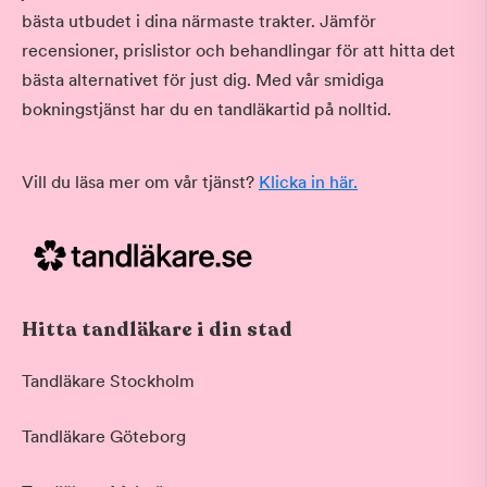
är försäkrade i Sverige. Men du måste
bästa utbudet i dina närmaste trakter. Jämför
vara med socialförsäkringssystemet i
recensioner, prislistor och behandlingar för att hitta det
ditt hemland och att du kan uppvisa
bästa alternativet för just dig. Med vår smidiga
intyg. Kommer du från ett annat land
bokningstjänst har du en tandläkartid på nolltid.
utanför EU har du rätt till tandvård i
Sverige men betalar då oftast
kostnaden själv. Om du är i Sverige
Vill du läsa mer om vår tjänst?
Klicka in här.
under en längre period eller har flyttat
till Sverige kan du i vissa fall få tandvård
på samma villkor som de som är
försäkrade i Sverige. Kontakta
Försäkringskassan för att få veta om
detta gäller dig.
Hitta tandläkare i din stad
Tandläkare Stockholm
Tandläkare Göteborg