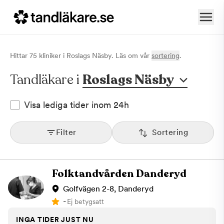
Hittar
75
klinik
er
i
Roslags Näsby
. Läs om vår
sortering
.
Tandläkare i
Roslags Näsby
Visa lediga tider inom 24h
Filter
Sortering
Folktandvården Danderyd
Golfvägen 2-8, Danderyd
-
Ej betygsatt
INGA TIDER JUST NU