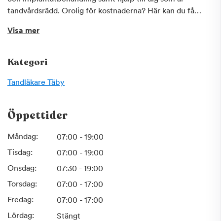
tandvårdsrädd. Orolig för kostnaderna? Här kan du få
Frisktandvård, tandvård till ett fast pris. De har ett nära
Visa mer
samarbete med Folktandvårdens specialister.
Folktandvården finns inom alla specialistområden och du
får tandvård anpassad efter just dina behov. Vid akuta
Kategori
besvär när kliniken är stängd, vänd dig till Folktandvården
Akuten på Fleminggatan 48 (intill Västermalmsgallerian).
Tandläkare
Täby
Öppettider
Måndag:
07:00 - 19:00
Tisdag:
07:00 - 19:00
Onsdag:
07:30 - 19:00
Torsdag:
07:00 - 17:00
Fredag:
07:00 - 17:00
Lördag:
Stängt