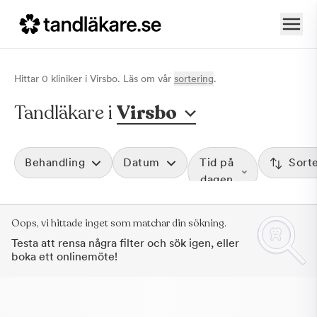
Hittar
0
klinik
er
i
Virsbo
. Läs om vår
sortering
.
Tandläkare i
Virsbo
Behandling
Datum
Tid på
Sort
dagen
Oops, vi hittade inget som matchar din sökning.
Testa att rensa några filter och sök igen, eller
boka ett onlinemöte!