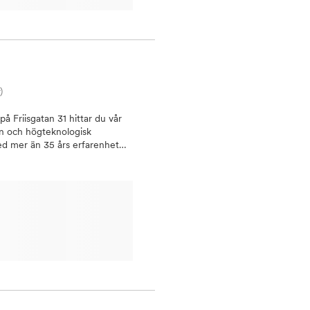
g och har därför generösa
ja dig hela vägen. Vart finns
 mottagningen. ​Hjärtligt
)
 Friisgatan 31 hittar du vår
ren och högteknologisk
Med mer än 35 års erfarenhet
 strålande leenden och god
 fungerande bett. Vårt team
 och tandhygienister som är
ngar, komplexa ingrepp vid
är, kan vi hjälpa dig att
atgrupp
kKirurgiAkut tandvård Vi är
em och har över 25 års
k keramik. Hos oss är
ta allvar. Vi är anslutna till
igt tandvårdsstöd med ATB och