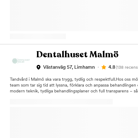
kan enkelt och smidigt boka tid online till våra tandvårdskliniker. V
olika behandlingar med allt inom professionell tandvård. På båda vå
Landskrona träffar du erfarna tandläkare och tandvårdspersonal. Vi 
bästa möjliga tandvården.Tandvårdcentralen erbjuder Akut tandvår
tandvård, tandimplantat och behandling med osynlig tandreglerin
Dentalhuset Malmö
4.8
Västanväg 57, Limhamn
(138 recens
Tandvård i Malmö ska vara trygg, tydlig och respektfull.Hos oss mö
team som tar sig tid att lyssna, förklara och anpassa behandlingen 
modern teknik, tydliga behandlingsplaner och full transparens – så 
händer och varför.Oavsett om du kommer för en undersökning, aku
avancerad behandling, är vårt mål detsamma: att du ska känna di
säker på att du valt rätt tandläkare i Malmö. Behandlingar vår mo
dig:All typ av tandvård(Lagning, rotfyllning, tandstens borttagning,
etc)ImplantatTandreglering (Invisalign)Akut tandvårdEstetisk
tandvård/TandblekningTandvårdsrädsla För dig med tandvårdsrädsla
obehag när du besöker din tandläkare. För att hjälpa dig med tand
kostnadsfri tid för dig så du kan komma in och träffa tandläkaren 