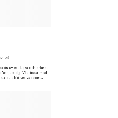
i erbjuder ett brett utbud av
ra kliniker i Malmö &
säkerställer att du får den
d, Allmän tandvård, Estetisk
g. Varmt välkommen!
ioner)
ts du av ett lugnt och erfaret
efter just dig. Vi arbetar med
att du alltid vet vad som
t tandvärk eller mer
g trygg, väl omhändertagen och
ttagning i Malmö kan erbjuda
 hygienist
Det är vanligt att känna
vårdsrädsla kan vi boka en
och samtidigt känna av vår