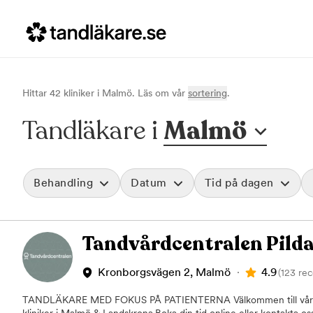
Hittar
42
klinik
er
i
Malmö
. Läs om vår
sortering
.
Tandläkare i
Malmö
Behandling
Datum
Tid på dagen
Akut tandvård
Morgon
Tandvårdcentralen Pil
Vid värk, olyckor och akuta besvär
Före klockan 09
Rensa
Basundersökning
Förmiddag
Grundlig kontroll av tänder och tandkött
Klockan 09:00 - 
4.9
Kronborgsvägen 2, Malmö
(123 rec
Hygienistbehandling
Eftermiddag
Professionell rengöring och puts
Klockan 12:00 - 1
TANDLÄKARE MED FOKUS PÅ PATIENTERNA Välkommen till våra tr