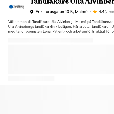
Tandläkare Ulla Alvinbe
högkostnadsskydd. Vi är anslutna till Privattandläkarnas centralorga
tandvård till överkomliga priser för alla, oavsett bakgrund. Besök o
4.4
Erikstorpsgatan 10 B, Malmö
(7 re
oavsett om du behöver en rutinundersökning eller mer omfattande
vår tandklinik på ​Friisgatan 31 i Malmö - vi står redo att hjälpa dig!
Välkommen till Tandläkare Ulla Alvinberg i Malmö på Tandläkare.se!
Ulla Alvinebergs tandläkarklinik belägen. Här arbetar tandläkaren U
med tandhygienisten Lena. Patient- och arbetsmiljö är viktigt för os
är kvalitetssäkrad av Qdent. Vi erbjuder personlig och familjär tand
erbjuder vi? Vi erbjuder allmäntandvård, akuttandvård, barntandvå
kronor/broar och proteser, tandimplantat, estetisk tandvård, sås
behandlingar hos vår tandhygienis Lena. Vi har hög tillgänglighet fö
akuttid samma dag! Vi kan också erbjuda specialisttandvård, då vi
specialisttandläkare Jenö Kisch (Cert.Specialist Prosthetic Dentist
Odont.doc.b.c.,DDS) Vårt fokus Hos oss möts du av en avslappnande
miljö och vi lägger stort fokus på att du ska känna dig trygg. Kvalité
och vi samarbetar endast med svenska dentallaboratorier där vi a
tandteknik. Kliniken är ansluten till Försäkringskassan med tillgång
(ATB). Högkostnadsskydd kan du dessutom utnyttja hos oss via Fö
generös rabatt på större behandlingar. Vi tar också emot barn! Alla 
till oss i Slottsstaden i Malmö. Välkommen att boka din tid redan i
Slottsstaden