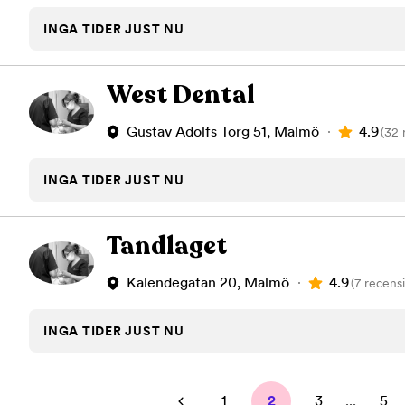
INGA TIDER JUST NU
West Dental
4.9
Gustav Adolfs Torg 51, Malmö
(32 
INGA TIDER JUST NU
Tandlaget
4.9
Kalendegatan 20, Malmö
(7 recens
INGA TIDER JUST NU
1
2
3
...
5