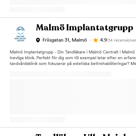
fridfulla miljö på kliniken.Dentalhuset vill göra det bekvämt för di
öppettider vardagar som helger. Vi kommer att engagera oss och föl
vi?Limhamn, Västanväg 57 ​Parkering?Tillgång till parkering utanför
välkommen till din tandläkare I Limhamn
Malmö Implantatgrupp
4.9
Friisgatan 31, Malmö
(14 recensioner
Malmö Implantatgrupp - Din Tandläkare i Malmö Centralt i Malmö på
trevliga klinik. Perfekt för dig som till exempel letar efter en erfa
tandvårdsklinik som fokuserar på estetiska bettrehabiliteringar? 
har vi utfört tusentals implantatbehandlingar som har resulterat i
tandhälsa. Vi tror på olika vägar till en sund tandhälsa och ett väl
består av specialutbildade och legitimerade tandläkare, sköterskor
redo att hjälpa dig, vare sig du behöver förebyggande undersökni
akuta besvär eller estetiska tandregleringar. Oavsett vad dina behov 
uppnå en hälsosam och vacker mun. Behandlingar Malmö Implant
utför:ImplantatbehandlingTandregleringEstetisk
tandvårdParodontologiTandhygienistbehandlingTandblekningProteti
specialister på att erbjuda vetenskapligt beprövade implantatsyst
erfarenhet av att behandla med högkvalitativa skalfasader i estetis
patientsäkerhet och trygghet av högsta prioritet, vilket vi tar på störs
försäkringskassan Som folkbokförd i Sverige har du rätt till statl