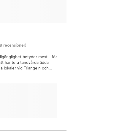
8 recensioner)
llgänglighet betyder mest - för
å att hantera tandvårdsrädda
a lokaler vid Triangeln och
at. Vårt mål är att ge den
et ut.Vi erbjuder vi alla typer
ch med modern utrustning. Vi är
tagning i Malmö erbjuder
ign (osynlig
alfasaderTandbryggaAkut
så att våra patienter kan känna
till sin tandläkare när det
t att gå ifrån jobbet kan man
är de flesta andra tandläkare i
sgatan 44 i centrala Malmö är