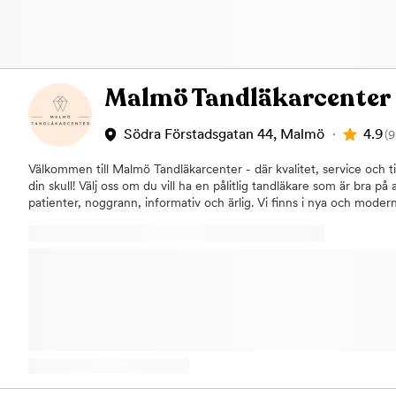
Malmö Tandläkarcenter
4.9
Södra Förstadsgatan 44, Malmö
(9
Välkommen till Malmö Tandläkarcenter - där kvalitet, service och ti
din skull! Välj oss om du vill ha en pålitlig tandläkare som är bra p
patienter, noggrann, informativ och ärlig. Vi finns i nya och modern
arbetar med ny och modern utrustning och material för bästa result
bästa tandvården till våra patienter ett hälsosamt och fint leende liv
av behandlingar och vi utför dessa på ett tryggt och säkert sätt o
tandläkarna som anpassar oss efter dig och inte tvärtom. Vår mot
behandlingar som:Undersökningar/lagningarEstetisk tandvårdInvisal
tandställning)TandimplantatTandkirurgiRotfyllningTandblekningSk
tandvård Vårt mål som tandläkarklinik är att ha:- Öppet alla dagar 
sig trygga vid behov av akut tandvård. - Patienter som ska kunna gå 
passar dem. Om man exempelvis jobbar under dagarna och har svår
komma till oss på kvällen eller varför inte på helgen? Kom till oss n
Malmö har stängt. Om ossMalmö Tandläkarcenter på Södra Förstad