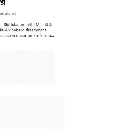
rg
nisation och ger högkvalitativ
ss för professionell tandvård,
censioner)
 behandling. Välkommen till
 I Slottstaden mitt i Malmö är
lla Alvineberg tillsammans
s och vi driver en klinik som
vård i en tricsam miljö. Vad
rd, olika tandersättningar med
om tandblekning och
r att alltid kunna erbjuda en
 samarbetar med
ry, Periodontology
, stressfri och hemtrevlig
 är en viktig del av vår vård
nvänder oss av svensk
 till Allmänt Tandvårdsbidrag
rsäkringskassan som ger dig
patienter är hjärtligt välkomna
dag - Din tandläkare i Malmö