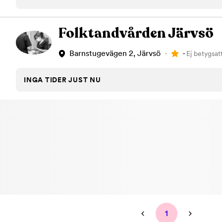
Tandblekning
Kväll
Skonsam blekning för vitare tänder
Efter klockan 17:
Folktandvården Järvsö
Rensa
-
Barnstugevägen 2, Järvsö
Ej betygsat
Rensa
Sp
INGA TIDER JUST NU
1