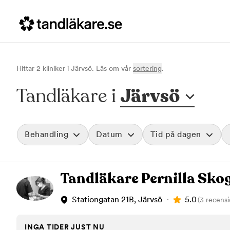
Hittar
2
klinik
er
i
Järvsö
. Läs om vår
sortering
.
Tandläkare i
Järvsö
Behandling
Datum
Tid på dagen
Akut tandvård
Morgon
Tandläkare Pernilla Sko
Vid värk, olyckor och akuta besvär
Före klockan 09
Rensa
Basundersökning
Förmiddag
Grundlig kontroll av tänder och tandkött
Klockan 09:00 - 
5.0
Stationgatan 21B, Järvsö
(3 recensi
Hygienistbehandling
Eftermiddag
Professionell rengöring och puts
Klockan 12:00 - 1
INGA TIDER JUST NU