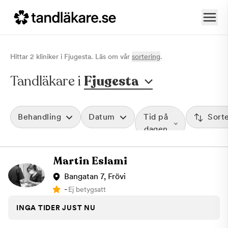
Hittar
2
klinik
er
i
Fjugesta
. Läs om vår
sortering
.
Tandläkare i
Fjugesta
Behandling
Datum
Tid på
Sort
dagen
Martin Eslami
Bangatan 7, Frövi
-
Ej betygsatt
INGA TIDER JUST NU