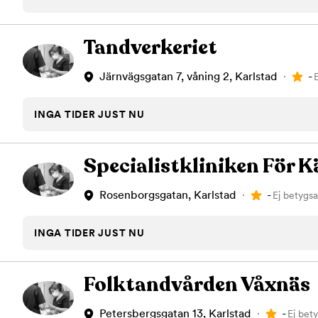
Tandblekning
Kväll
Skonsam blekning för vitare tänder
Efter klockan 17:
Tandverkeriet
Rensa
-
Järnvägsgatan 7, våning 2, Karlstad
Rensa
Sp
INGA TIDER JUST NU
Specialistkliniken För K
-
Rosenborgsgatan, Karlstad
Ej betygsa
INGA TIDER JUST NU
Folktandvården Våxnäs
-
Petersbergsgatan 13, Karlstad
Ej bet