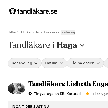
Hittar
15
klinik
er
i
Haga
. Läs om vår
sortering
.
Tandläkare i
Haga
Behandling
Datum
Tid på dagen
Akut tandvård
Morgon
Tandläkare Lisbeth Eng
Vid värk, olyckor och akuta besvär
Före klockan 09
Rensa
Basundersökning
Förmiddag
Grundlig kontroll av tänder och tandkött
Klockan 09:00 - 
-
Tingvallagatan 5B, Karlstad
Ej betygsa
Hygienistbehandling
Eftermiddag
Professionell rengöring och puts
Klockan 12:00 - 1
INGA TIDER JUST NU