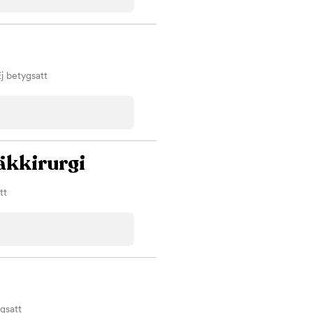
Betyg
00
Sorterar efter högst betyg
Omdömen
Visar kliniker med flest omdömen först
Spara
Ej betygsatt
ara
äkkirurgi
tt
ygsatt