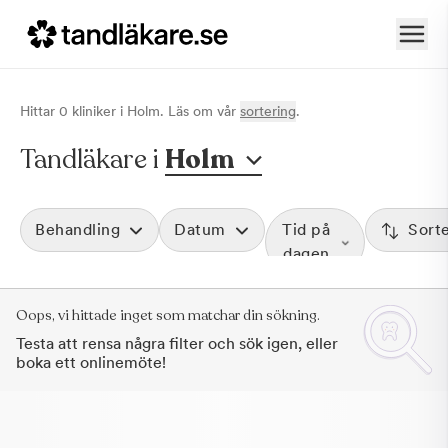
Hittar
0
klinik
er
i
Holm
. Läs om vår
sortering
.
Tandläkare i
Holm
Behandling
Datum
Tid på
Sort
dagen
Oops, vi hittade inget som matchar din sökning.
Testa att rensa några filter och sök igen, eller
boka ett onlinemöte!