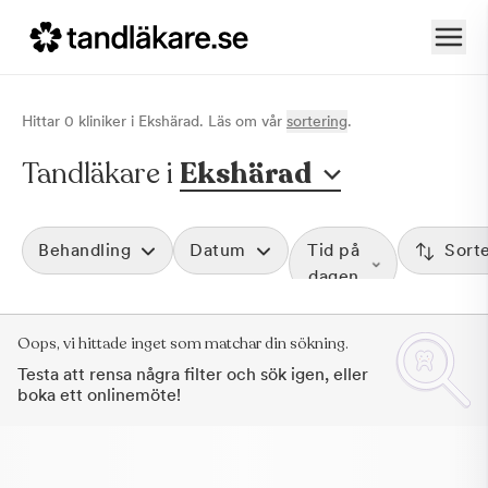
Hittar
0
klinik
er
i
Ekshärad
. Läs om vår
sortering
.
Tandläkare i
Ekshärad
Behandling
Datum
Tid på
Sort
dagen
Oops, vi hittade inget som matchar din sökning.
Testa att rensa några filter och sök igen, eller
boka ett onlinemöte!