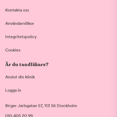
Kontakta oss
Användarvillkor
Integritetspolicy
Cookies
Är du tandläkare?
Anslut din klinik
Logga in
Akut tandvård
Birger Jarlsgatan 57, 113 56 Stockholm
Vid värk, olyckor och akuta besvär
Morgon
010-405 20 99
Basundersökning