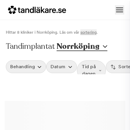
Hittar
8
klinik
er
i
Norrköping
. Läs om vår
sortering
.
Tandimplantat
Norrköping
Behandling
Datum
Tid på
Sort
dagen