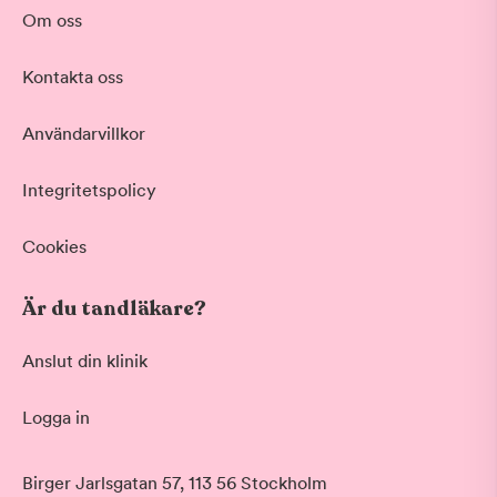
Behandling
Om oss
Akut tandvård
Kontakta oss
Vid värk, olyckor och akuta besvär
Basundersökning
Användarvillkor
Grundlig kontroll av tänder och tandkött
Hygienistbehandling
Professionell rengöring och puts
Integritetspolicy
Tandblekning
Skonsam blekning för vitare tänder
Cookies
Visa fler
Är du tandläkare?
Datum
Anslut din klinik
Logga in
Tid på dagen
Morgon
Birger Jarlsgatan 57, 113 56 Stockholm