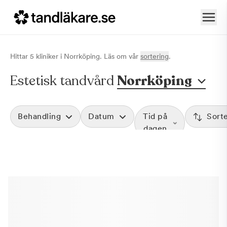
Hittar
5
klinik
er
i
Norrköping
. Läs om vår
sortering
.
Estetisk tandvård
Norrköping
Behandling
Datum
Tid på
Sort
dagen