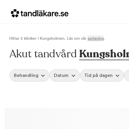
Hittar
5
klinik
er
i
Kungsholmen
. Läs om vår
sortering
.
Akut tandvård
Kungshol
Behandling
Datum
Tid på dagen
Akut tandvård
Morgon
Vid värk, olyckor och akuta besvär
Före klockan 09
Rensa
Basundersökning
Förmiddag
Grundlig kontroll av tänder och tandkött
Klockan 09:00 - 
Hygienistbehandling
Eftermiddag
Professionell rengöring och puts
Klockan 12:00 - 1