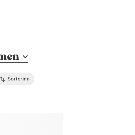
men
Sortering
Tid
:00
Sorterar efter första lediga tid
Spara
Pris
12:00
Kliniker med lägsta pris visas först
Betyg
7:00
Sorterar efter högst betyg