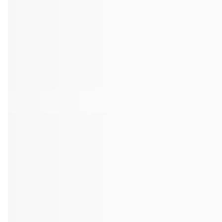
Tandblekning
Kväll
Skonsam blekning för vitare tänder
Efter klockan 17:
Rensa
Rensa
Sp