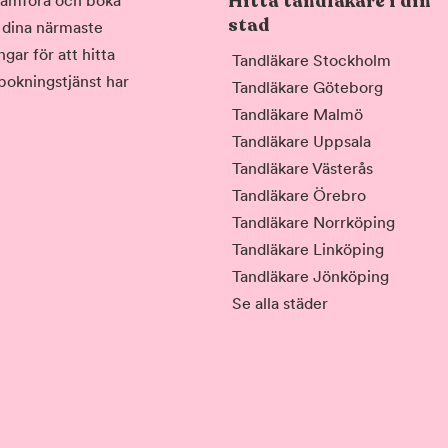
Hitta tandläkare i din
, jämföra och boka
stad
i dina närmaste
gar för att hitta
Tandläkare Stockholm
 bokningstjänst har
Tandläkare Göteborg
Tandläkare Malmö
Tandläkare Uppsala
Tandläkare Västerås
Tandläkare Örebro
Tandläkare Norrköping
Tandläkare Linköping
Tandläkare Jönköping
Se alla städer