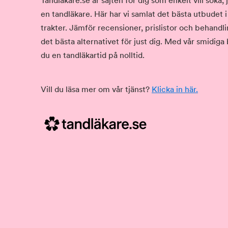
Tandläkare.se är sajten för dig som enkelt vill söka
en tandläkare. Här har vi samlat det bästa utbudet 
trakter. Jämför recensioner, prislistor och behandlin
det bästa alternativet för just dig. Med vår smidiga
du en tandläkartid på nolltid.
Vill du läsa mer om vår tjänst?
Klicka in här.