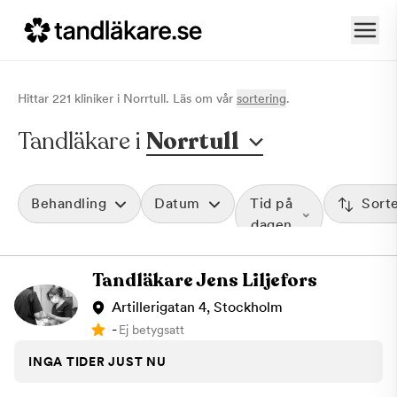
Hittar
221
klinik
er
i
Norrtull
. Läs om vår
sortering
.
Tandläkare i
Norrtull
Behandling
Datum
Tid på
Sort
dagen
Tandläkare Jens Liljefors
Artillerigatan 4, Stockholm
-
Ej betygsatt
INGA TIDER JUST NU