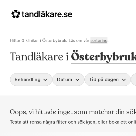
Hittar
0
klinik
er
i
Österbybruk
. Läs om vår
sortering
.
Tandläkare i
Österbybru
Behandling
Datum
Tid på dagen
Akut tandvård
Morgon
Vid värk, olyckor och akuta besvär
Före klockan 09
Rensa
Oops, vi hittade inget som matchar din sö
Basundersökning
Förmiddag
Grundlig kontroll av tänder och tandkött
Klockan 09:00 - 
Testa att rensa några filter och sök igen, eller boka ett on
Hygienistbehandling
Eftermiddag
Professionell rengöring och puts
Klockan 12:00 - 1