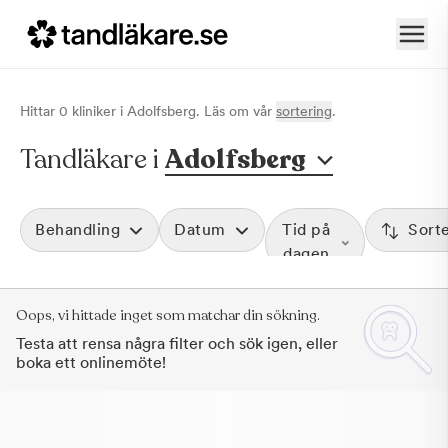
Hittar
0
klinik
er
i
Adolfsberg
. Läs om vår
sortering
.
Tandläkare i
Adolfsberg
Behandling
Datum
Tid på
Sort
dagen
Oops, vi hittade inget som matchar din sökning.
Testa att rensa några filter och sök igen, eller
boka ett onlinemöte!