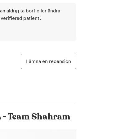
kan aldrig ta bort eller ändra
rifierad patient’.
Lämna en recension
a - Team Shahram