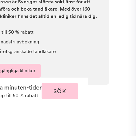
e.se är Sveriges största söktjänst för att
ämföra och boka tandläkare. Med över 160
kliniker finns det alltid en ledig tid nära dig.
till 50 % rabatt
tnadsfri avbokning
itetsgranskade tandläkare
lgängliga kliniker
ta minuten-tider
SÖK
pp till 50 % rabatt