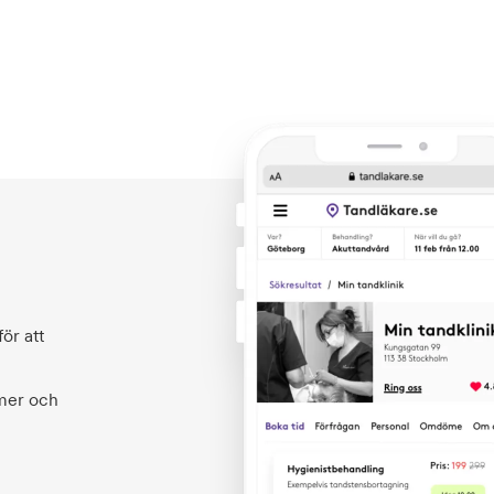
ör att
 mer och