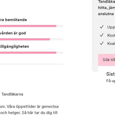
Tandläkar
hitta, j
anslutna 
ra bemötande
Upp 
vården är god
Kos
Kval
illgängligheten
Sök til
Sis
Få u
 Tandläkarna
um. Våra öppettider är generösa
och helger. Så här tar du dig till