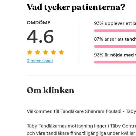
Vad tycker patienterna?
OMDÖME
93
%
upplever ett
b
4.6
87
%
anser att
tand
93
%
är
nöjda med t
3
recensioner
Om klinken
Välkommen till Tandläkare Shahram Pouladi - Täby
Täby Tandläkarnas mottagning ligger i Täby Centr
och våra tandläkare finns tillgängliga under kvällar 