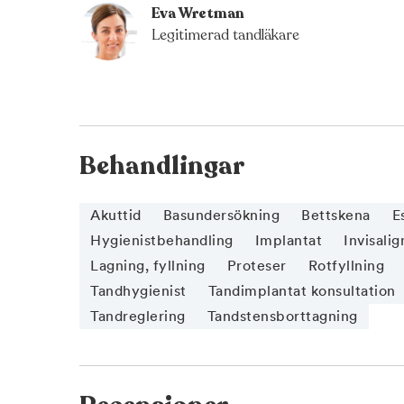
Eva Wretman
Legitimerad tandläkare
Behandlingar
Akuttid
Basundersökning
Bettskena
E
Hygienistbehandling
Implantat
Invisalig
Lagning, fyllning
Proteser
Rotfyllning
Tandhygienist
Tandimplantat konsultation
Tandreglering
Tandstensborttagning