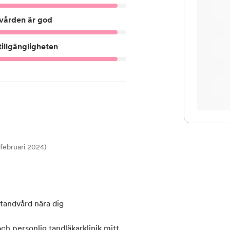
vården är god
illgängligheten
t februari 2024)
tandvård nära dig
 personlig tandläkarklinik mitt