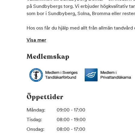
på Sundbybergs torg. Vi erbjuder högkvalitativ tand
som bor i Sundbyberg, Solna, Bromma eller rest
Hos oss får du hjälp med allt från allmän tandvård o
akuttandvård, tandimplantat och oralkirurgi. Våra b
Visa mer
vetenskapligt beprövade metoder och med omtanke
behov.
Medlemskap
Vi strävar efter att du som patient ska känna dig
– oavsett om du behöver ett rutinkontroll, tandble
avancerad implantatbehandling.
Sundbyberg Dental – din lokala tandläkare med foku
Öppettider
patientnöjdhet.
Måndag:
09:00 - 17:00
Boka tid online eller kontakta oss idag – vi väl
Tisdag:
08:00 - 19:00
patienter!
Onsdag:
08:00 - 17:00