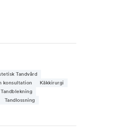
stetisk Tandvård
n konsultation
Käkkirurgi
Tandblekning
Tandlossning