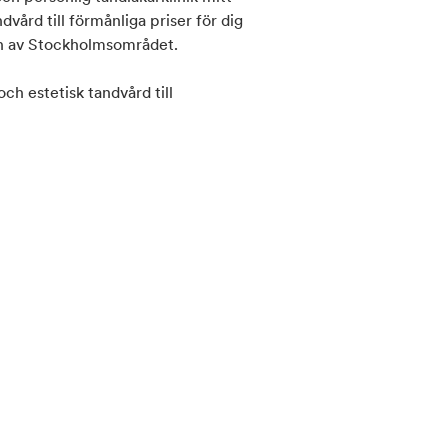
vård till förmånliga priser för dig
en av Stockholmsområdet.
ch estetisk tandvård till
ehandlingar utförs alltid enligt
 om varje patients individuella
 trygg, sedd och väl omhändertagen
kning, akut tandvård eller en mer
s på kvalitet, tillgänglighet och
komnar både nya och återkommande