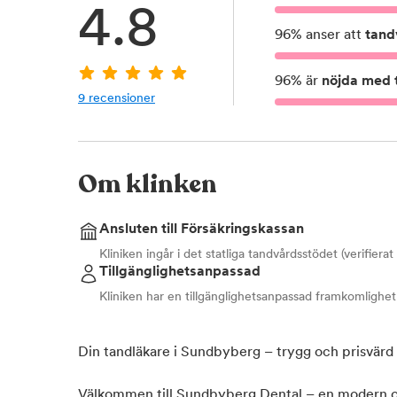
4.8
96
%
anser att
tand
96
%
är
nöjda med t
9
recensioner
Om klinken
Ansluten till Försäkringskassan
Kliniken ingår i det statliga tandvårdsstödet (verifiera
Tillgänglighetsanpassad
Kliniken har en tillgänglighetsanpassad framkomlighet
Din tandläkare i Sundbyberg – trygg och prisvärd 
Välkommen till Sundbyberg Dental – en modern och