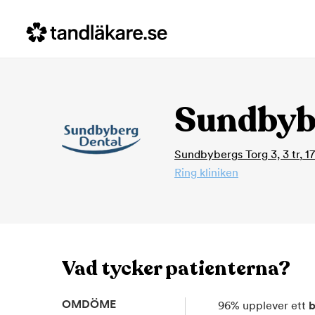
Sundbyb
Sundbybergs Torg 3, 3 tr
,
1
Ring kliniken
Vad tycker patienterna?
OMDÖME
96
%
upplever ett
b