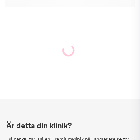
Är detta din klinik?
Då har du tur! Bli en Premiumklinik på Tandlakare.se för