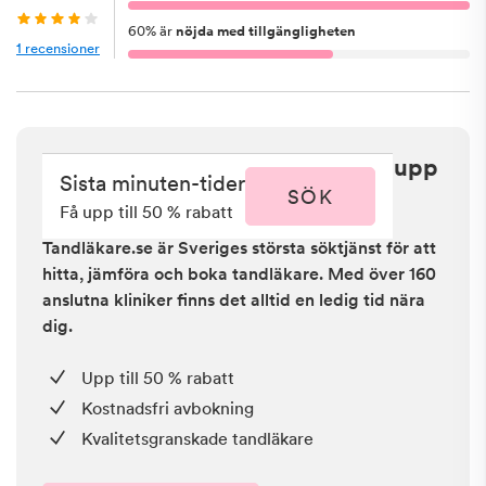
60
%
är
nöjda med tillgängligheten
1
recensioner
Sista minuten i Helsingborg - få upp
Sista minuten-tider
till 50 % rabatt
SÖK
Få upp till 50 % rabatt
Tandläkare.se är Sveriges största söktjänst för att
hitta, jämföra och boka tandläkare. Med över 160
anslutna kliniker finns det alltid en ledig tid nära
dig.
Upp till 50 % rabatt
Kostnadsfri avbokning
Kvalitetsgranskade tandläkare