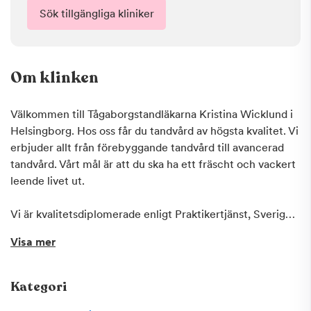
Sök tillgängliga kliniker
Om klinken
Välkommen till Tågaborgstandläkarna Kristina Wicklund i
Helsingborg. Hos oss får du tandvård av högsta kvalitet. Vi
erbjuder allt från förebyggande tandvård till avancerad
tandvård. Vårt mål är att du ska ha ett fräscht och vackert
leende livet ut.
Vi är kvalitetsdiplomerade enligt Praktikertjänst, Sveriges
största koncern inom privat tandvård och hälso- och
Visa mer
sjukvård. Om du är orolig över kostnaderna så erbjuder vi
på Praktikertjänst ett kostnadsfritt Tandvårdskonto där du
kan spara pengar med riktigt hög ränta inför ditt
Kategori
tandläkarbesök. Detta gör det även möjligt för dig att