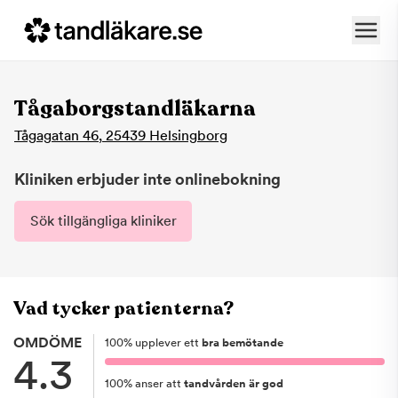
Tågaborgstandläkarna
Tågagatan 46
,
25439
Helsingborg
Kliniken erbjuder inte onlinebokning
Sök tillgängliga kliniker
Vad tycker patienterna?
OMDÖME
100
%
upplever ett
bra bemötande
4.3
100
%
anser att
tandvården är god