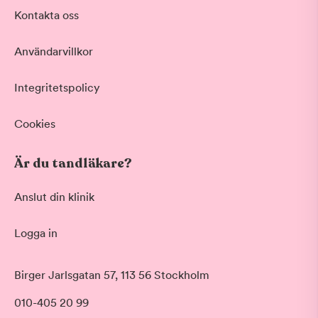
Akut tandvård
Kontakta oss
Vid värk, olyckor och akuta besvär
Basundersökning
Användarvillkor
Grundlig kontroll av tänder och tandkött
Hygienistbehandling
Professionell rengöring och puts
Integritetspolicy
Tandblekning
Skonsam blekning för vitare tänder
Cookies
Visa fler
Är du tandläkare?
Datum
Anslut din klinik
Logga in
Tid på dagen
Morgon
Birger Jarlsgatan 57, 113 56 Stockholm
Före klockan 09:00
010-405 20 99
Förmiddag