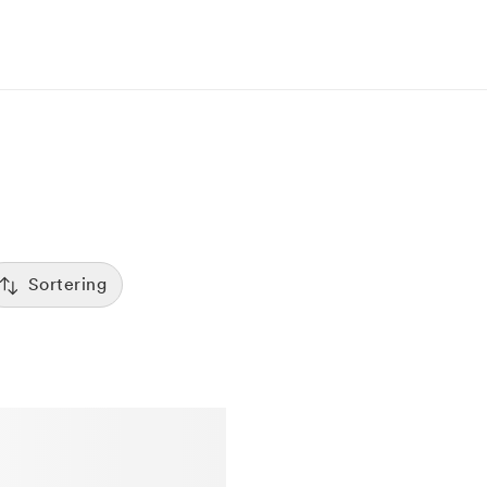
Sortering
Tid
:00
Sorterar efter första lediga tid
Spara
Pris
12:00
Kliniker med lägsta pris visas först
Betyg
7:00
Sorterar efter högst betyg