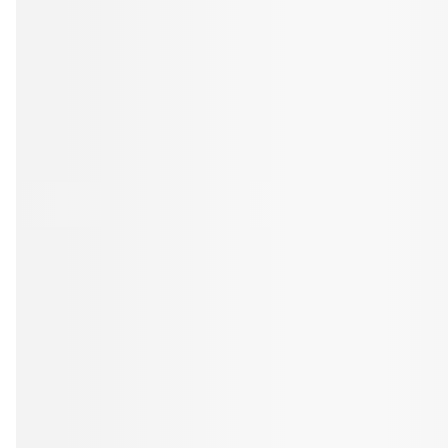
Tandblekning
Kväll
Skonsam blekning för vitare tänder
Efter klockan 17:
Rensa
Rensa
Sp