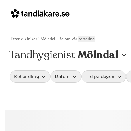
Hittar
2
klinik
er
i
Mölndal
. Läs om vår
sortering
.
Tandhygienist
Mölndal
Behandling
Datum
Tid på dagen
Akut tandvård
Morgon
Vid värk, olyckor och akuta besvär
Före klockan 09
Rensa
Basundersökning
Förmiddag
Grundlig kontroll av tänder och tandkött
Klockan 09:00 - 
Hygienistbehandling
Eftermiddag
Professionell rengöring och puts
Klockan 12:00 - 1