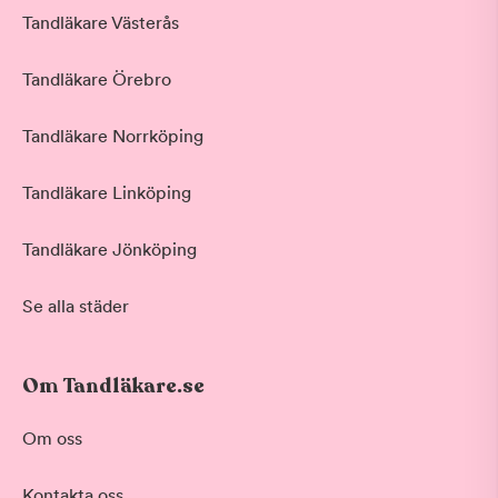
Tandläkare Västerås
Tandläkare Örebro
Tandläkare Norrköping
Tandläkare Linköping
Tandläkare Jönköping
Se alla städer
Om Tandläkare.se
Behandling
Om oss
Akut tandvård
Kontakta oss