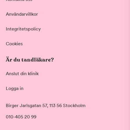
Vid värk, olyckor och akuta besvär
Basundersökning
Användarvillkor
Grundlig kontroll av tänder och tandkött
Hygienistbehandling
Professionell rengöring och puts
Integritetspolicy
Tandblekning
Skonsam blekning för vitare tänder
Cookies
Visa fler
Är du tandläkare?
Datum
Anslut din klinik
Logga in
Tid på dagen
Morgon
Birger Jarlsgatan 57, 113 56 Stockholm
Före klockan 09:00
010-405 20 99
Förmiddag
Klockan 09:00 - 12:00