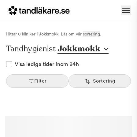
Hittar
0
klinik
er
i
Jokkmokk
. Läs om vår
sortering
.
Tandhygienist
Jokkmokk
Visa lediga tider inom 24h
Filter
Sortering