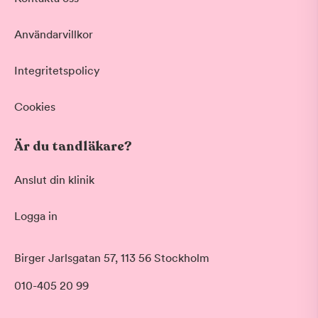
Vid värk, olyckor och akuta besvär
Basundersökning
Användarvillkor
Grundlig kontroll av tänder och tandkött
Hygienistbehandling
Professionell rengöring och puts
Integritetspolicy
Tandblekning
Skonsam blekning för vitare tänder
Cookies
Visa fler
Är du tandläkare?
Datum
Anslut din klinik
Logga in
Tid på dagen
Morgon
Birger Jarlsgatan 57, 113 56 Stockholm
Före klockan 09:00
010-405 20 99
Förmiddag
Klockan 09:00 - 12:00