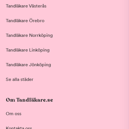
Tandläkare Västerås
Tandläkare Örebro
Tandläkare Norrköping
Tandläkare Linköping
Tandläkare Jönköping
Se alla städer
Om Tandläkare.se
Behandling
Om oss
Akut tandvård
Kontakta oss