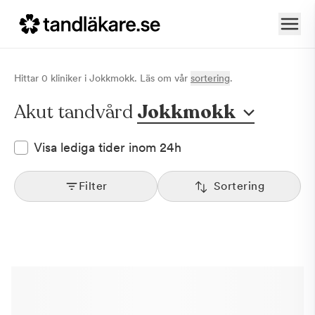
Hittar
0
klinik
er
i
Jokkmokk
. Läs om vår
sortering
.
Akut tandvård
Jokkmokk
Visa lediga tider inom 24h
Filter
Sortering