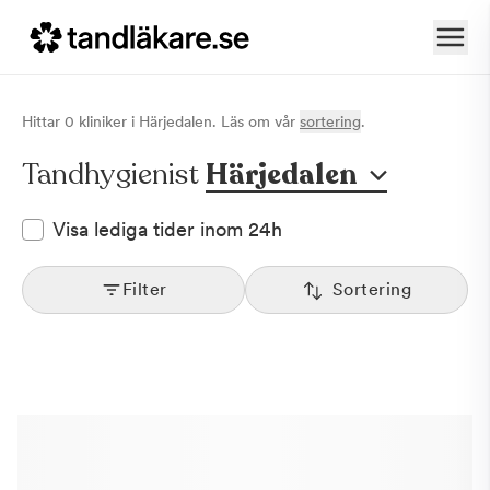
Hittar
0
klinik
er
i
Härjedalen
. Läs om vår
sortering
.
Tandhygienist
Härjedalen
Visa lediga tider inom 24h
Filter
Sortering