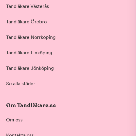
Tandläkare Västerås
Tandläkare Örebro
Tandläkare Norrköping
Tandläkare Linköping
Tandläkare Jönköping
Se alla städer
Om Tandläkare.se
Behandling
Om oss
Akut tandvård
Kontakta oss