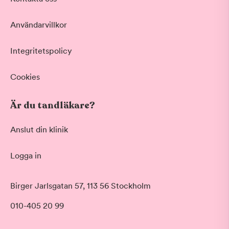
Vid värk, olyckor och akuta besvär
Basundersökning
Användarvillkor
Grundlig kontroll av tänder och tandkött
Hygienistbehandling
Professionell rengöring och puts
Integritetspolicy
Tandblekning
Skonsam blekning för vitare tänder
Cookies
Visa fler
Är du tandläkare?
Datum
Anslut din klinik
Logga in
Tid på dagen
Morgon
Birger Jarlsgatan 57, 113 56 Stockholm
Före klockan 09:00
010-405 20 99
Förmiddag
Klockan 09:00 - 12:00