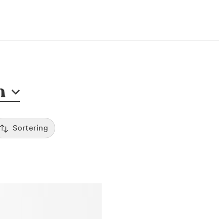
n
Sortering
Tid
:00
Sorterar efter första lediga tid
Spara
Pris
12:00
Kliniker med lägsta pris visas först
Betyg
7:00
Sorterar efter högst betyg