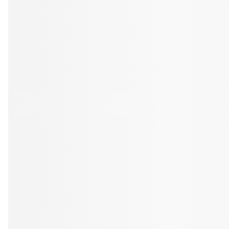
Tandblekning
Kväll
Skonsam blekning för vitare tänder
Efter klockan 17:
Rensa
Rensa
Sp