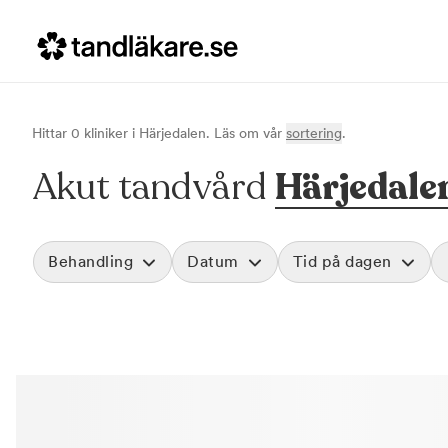
Hittar
0
klinik
er
i
Härjedalen
. Läs om vår
sortering
.
Akut tandvård
Härjedale
Behandling
Datum
Tid på dagen
Akut tandvård
Morgon
Vid värk, olyckor och akuta besvär
Före klockan 09
Rensa
Basundersökning
Förmiddag
Grundlig kontroll av tänder och tandkött
Klockan 09:00 - 
Hygienistbehandling
Eftermiddag
Professionell rengöring och puts
Klockan 12:00 - 1