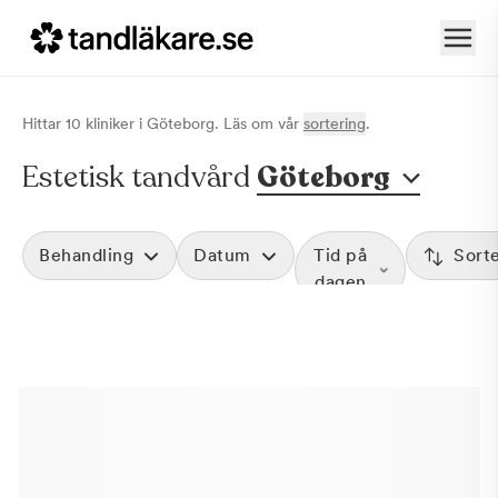
Hittar
10
klinik
er
i
Göteborg
. Läs om vår
sortering
.
Estetisk tandvård
Göteborg
Behandling
Datum
Tid på
Sort
dagen