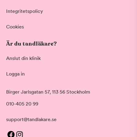
Hygienistbehandling
Professionell rengöring och puts
Integritetspolicy
Tandblekning
Skonsam blekning för vitare tänder
Cookies
Visa fler
Är du tandläkare?
Datum
Anslut din klinik
Logga in
Tid på dagen
Morgon
Birger Jarlsgatan 57, 113 56 Stockholm
Före klockan 09:00
010-405 20 99
Förmiddag
Klockan 09:00 - 12:00
Eftermiddag
support@tandlakare.se
Tid
Klockan 12:00 - 17:00
Sorterar efter första lediga tid
Kväll
Pris