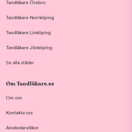
Tandläkare Örebro
Tandläkare Norrköping
Tandläkare Linköping
Tandläkare Jönköping
Se alla städer
Om Tandläkare.se
Behandling
Om oss
Akut tandvård
Kontakta oss
Vid värk, olyckor och akuta besvär
Basundersökning
Användarvillkor
Grundlig kontroll av tänder och tandkött