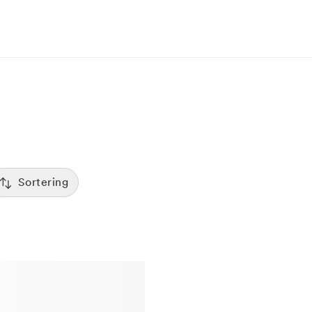
Sortering
Tid
:00
Sorterar efter första lediga tid
Spara
Pris
12:00
Kliniker med lägsta pris visas först
Betyg
7:00
Sorterar efter högst betyg