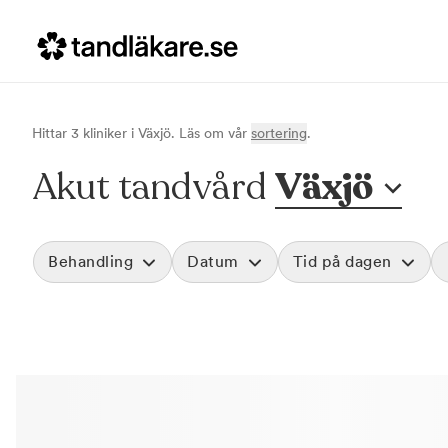
Hittar
3
klinik
er
i
Växjö
. Läs om vår
sortering
.
Akut tandvård
Växjö
Behandling
Datum
Tid på dagen
Akut tandvård
Morgon
Vid värk, olyckor och akuta besvär
Före klockan 09
Rensa
Basundersökning
Förmiddag
Grundlig kontroll av tänder och tandkött
Klockan 09:00 - 
Hygienistbehandling
Eftermiddag
Professionell rengöring och puts
Klockan 12:00 - 1