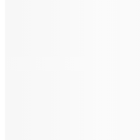
Tandblekning
Kväll
Skonsam blekning för vitare tänder
Efter klockan 17:
Rensa
Rensa
Sp