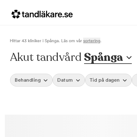
Hittar
43
klinik
er
i
Spånga
. Läs om vår
sortering
.
Akut tandvård
Spånga
Behandling
Datum
Tid på dagen
Akut tandvård
Morgon
Vid värk, olyckor och akuta besvär
Före klockan 09
Rensa
Basundersökning
Förmiddag
Grundlig kontroll av tänder och tandkött
Klockan 09:00 - 
Hygienistbehandling
Eftermiddag
Professionell rengöring och puts
Klockan 12:00 - 1