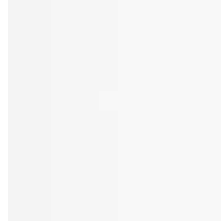
Tandblekning
Kväll
Skonsam blekning för vitare tänder
Efter klockan 17:
Rensa
Rensa
Sp