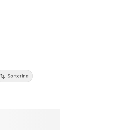
Sortering
Tid
:00
Sorterar efter första lediga tid
Spara
Pris
12:00
Kliniker med lägsta pris visas först
Betyg
7:00
Sorterar efter högst betyg