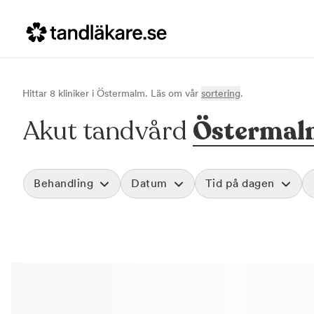
Hittar
8
klinik
er
i
Östermalm
. Läs om vår
sortering
.
Akut tandvård
Östermal
Behandling
Datum
Tid på dagen
Akut tandvård
Morgon
Vid värk, olyckor och akuta besvär
Före klockan 09
Rensa
Basundersökning
Förmiddag
Grundlig kontroll av tänder och tandkött
Klockan 09:00 - 
Hygienistbehandling
Eftermiddag
Professionell rengöring och puts
Klockan 12:00 - 1