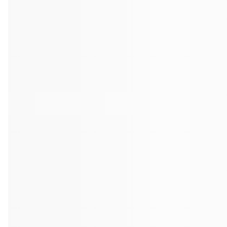
Tandblekning
Kväll
Skonsam blekning för vitare tänder
Efter klockan 17:
Rensa
Rensa
Sp