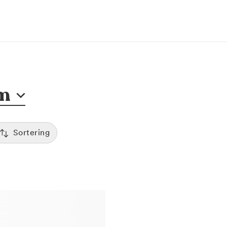
m
Sortering
Tid
:00
Sorterar efter första lediga tid
Spara
Pris
12:00
Kliniker med lägsta pris visas först
Betyg
7:00
Sorterar efter högst betyg