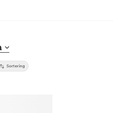
m
Sortering
Tid
:00
Sorterar efter första lediga tid
Spara
Pris
12:00
Kliniker med lägsta pris visas först
Betyg
7:00
Sorterar efter högst betyg