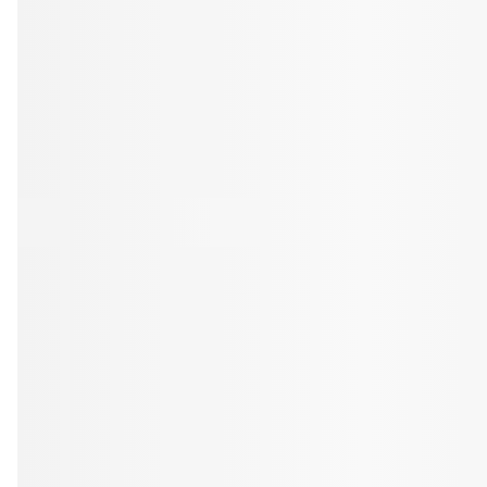
Professionell rengöring och puts
Kväll
Efter klockan 17:
Rensa
Rensa
Sp