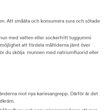
gen. Att småäta och konsumera sura och sötade
n mun med vatten eller sockerfritt tuggummi
 möjlighet att fördela måltiderna jämt över
ör du skölja
munnen med natriumfluorid eller
tänderna mot nya kariesangrepp. Därför är det
ndkräm.