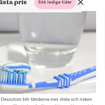
ästa pris
Sök lediga tider
a. Dessutom blir tänderna mer stela och risken