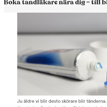
Boka tandläkare nära dig – till b
Ju äldre vi blir desto skörare blir tändern