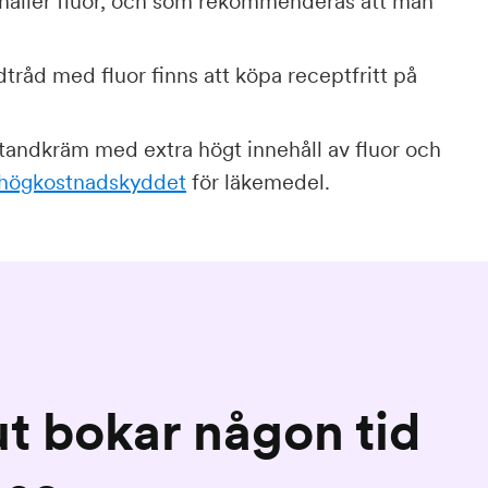
ehåller fluor, och som rekommenderas att man
råd med fluor finns att köpa receptfritt på
tandkräm med extra högt innehåll av fluor och
högkostnadskyddet
för läkemedel.
ut bokar någon tid