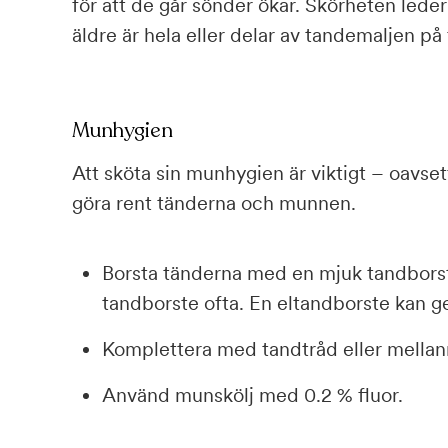
för att de går sönder ökar. Skörheten leder 
äldre är hela eller delar av tandemaljen på
Munhygien
Att sköta sin munhygien är viktigt – oavsett
göra rent tänderna och munnen.
Borsta tänderna med en mjuk tandborst
tandborste ofta. En eltandborste kan ger
Komplettera med tandtråd eller mellanr
Använd munskölj med 0.2 % fluor.