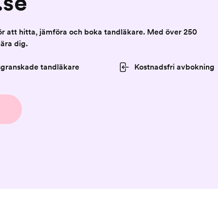
.se
för att hitta, jämföra och boka tandläkare. Med över 250
nära dig.
sgranskade tandläkare
Kostnadsfri avbokning