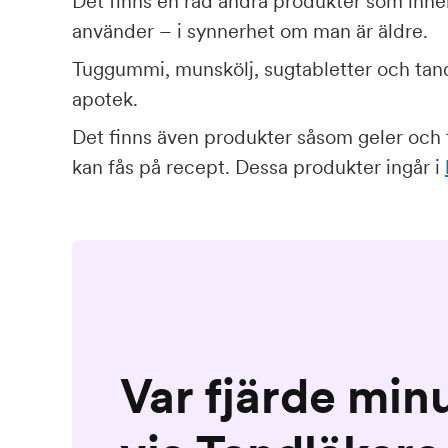
Det finns en rad andra produkter som inn
använder – i synnerhet om man är äldre.
Tuggummi, munskölj, sugtabletter och tandt
apotek.
Det finns även produkter såsom geler och 
kan fås på recept. Dessa produkter ingår i
Var fjärde min