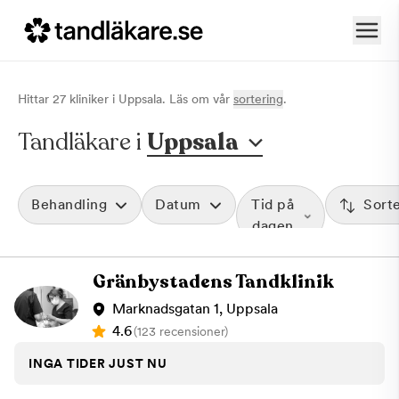
Hittar
27
klinik
er
i
Uppsala
. Läs om vår
sortering
.
Tandläkare i
Uppsala
Behandling
Datum
Tid på
Sort
dagen
Gränbystadens Tandklinik
Marknadsgatan 1, Uppsala
4.6
(123 recensioner)
INGA TIDER JUST NU