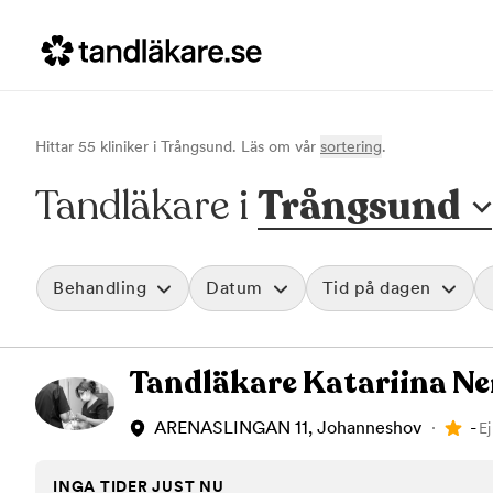
Hittar
55
klinik
er
i
Trångsund
. Läs om vår
sortering
.
Tandläkare i
Trångsund
Behandling
Datum
Tid på dagen
Akut tandvård
Morgon
Tandläkare Katariina Ne
Vid värk, olyckor och akuta besvär
Före klockan 09
Rensa
Basundersökning
Förmiddag
Grundlig kontroll av tänder och tandkött
Klockan 09:00 - 
-
ARENASLINGAN 11, Johanneshov
Ej
Hygienistbehandling
Eftermiddag
Professionell rengöring och puts
Klockan 12:00 - 1
INGA TIDER JUST NU