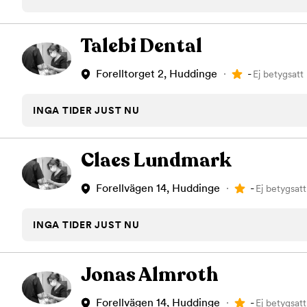
Tandblekning
Kväll
Skonsam blekning för vitare tänder
Efter klockan 17:
Talebi Dental
Rensa
-
Forelltorget 2, Huddinge
Ej betygsatt
Rensa
Sp
INGA TIDER JUST NU
Claes Lundmark
-
Forellvägen 14, Huddinge
Ej betygsatt
INGA TIDER JUST NU
Jonas Almroth
-
Forellvägen 14, Huddinge
Ej betygsatt