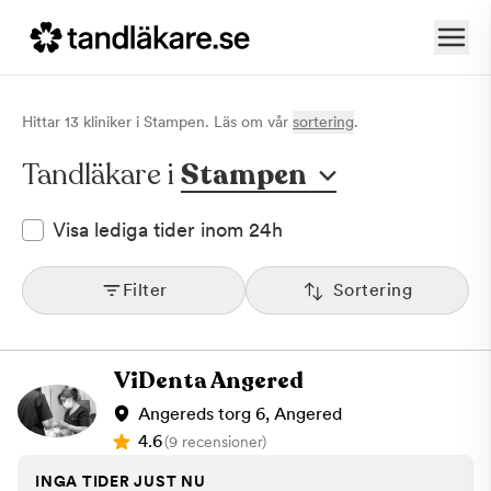
Hittar
13
klinik
er
i
Stampen
. Läs om vår
sortering
.
Tandläkare i
Stampen
Visa lediga tider inom 24h
Filter
Sortering
ViDenta Angered
Angereds torg 6, Angered
4.6
(9 recensioner)
INGA TIDER JUST NU