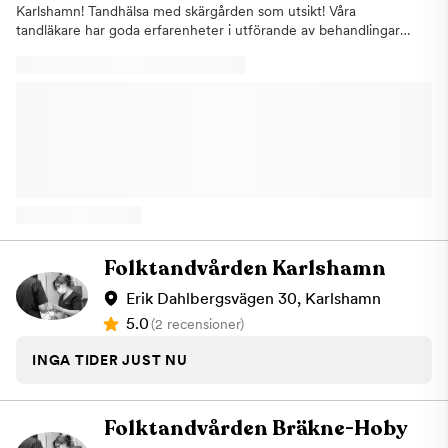
Karlshamn! Tandhälsa med skärgården som utsikt! Våra
tandläkare har goda erfarenheter i utförande av behandlingar
inom allmäntandvården för både barn och vuxna patienter,
speciellt för tandvårdsrädda patienter. ‍ Vi utför olika
behandlingar inom allmäntandvård och använder oss av allra
modernaste utrustningen, digitalt röntgensystem och
patientjournal system. vi utför estetiska behandlingar,
porslinsfasader HollyWood Smile, tandblekning i olika metoder.
Folktandvården Karlshamn
Erik Dahlbergsvägen 30, Karlshamn
5.0
(2 recensioner)
INGA TIDER JUST NU
Folktandvården Bräkne-Hoby