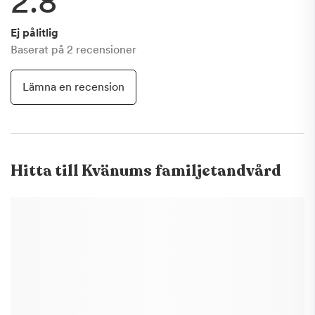
2.8
Ej pålitlig
Baserat på
2
recensioner
Lämna en recension
Hitta till
Kvänums familjetandvård