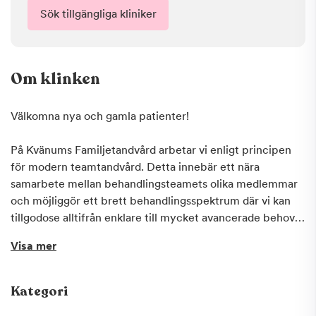
Sök tillgängliga kliniker
Om klinken
Välkomna nya och gamla patienter!
På Kvänums Familjetandvård arbetar vi enligt principen
för modern teamtandvård. Detta innebär ett nära
samarbete mellan behandlingsteamets olika medlemmar
och möjliggör ett brett behandlingsspektrum där vi kan
tillgodose alltifrån enklare till mycket avancerade behov.
På kliniken utförs alltifrån enklare lagningar till avancerad
Visa mer
implantat, visdomstands- och tandlossningskirurgi. Vår
tandhygienist Åsa ser till att gamla likväl som nya tänder
håller sig friska. För de patienter som lider av svår
Kategori
tandvårdsrädsla erbjuder vi även narkostandvård. För oss