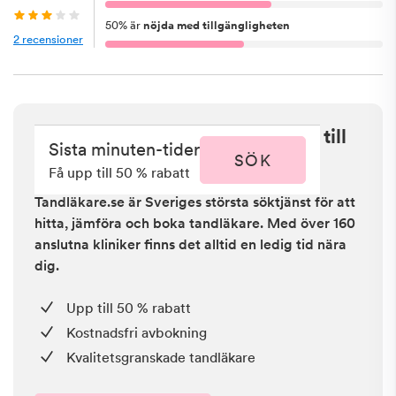
50
%
är
nöjda med tillgängligheten
2
recensioner
Sista minuten i Kvänum - få upp till
Sista minuten-tider
50 % rabatt
SÖK
Få upp till 50 % rabatt
Tandläkare.se är Sveriges största söktjänst för att
hitta, jämföra och boka tandläkare. Med över 160
anslutna kliniker finns det alltid en ledig tid nära
dig.
Upp till 50 % rabatt
Kostnadsfri avbokning
Kvalitetsgranskade tandläkare