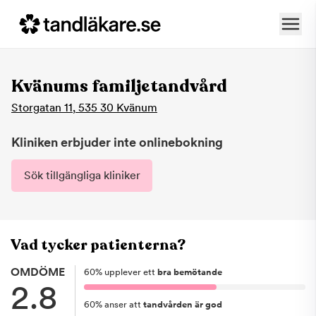
Kvänums familjetandvård
Storgatan 11
,
535 30
Kvänum
Kliniken erbjuder inte onlinebokning
Sök tillgängliga kliniker
Vad tycker patienterna?
OMDÖME
60
%
upplever ett
bra bemötande
2.8
60
%
anser att
tandvården är god