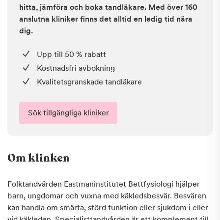
hitta, jämföra och boka tandläkare. Med över 160
anslutna kliniker finns det alltid en ledig tid nära
dig.
Upp till 50 % rabatt
Kostnadsfri avbokning
Kvalitetsgranskade tandläkare
Sök tillgängliga kliniker
Om klinken
Folktandvården Eastmaninstitutet Bettfysiologi hjälper
barn, ungdomar och vuxna med käkledsbesvär. Besvären
kan handla om smärta, störd funktion eller sjukdom i eller
vid käkleden. Specialisttandvården är ett komplement till