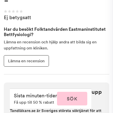
-
Ej betygsatt
Har du besökt
Folktandvården Eastmaninstitutet
Bettfysiologi
?
Lämna en recension och hjälp andra att bilda sig en
uppfattning om kliniken.
Lämna en recension
Sista minuten i Sundbyberg - få upp
Sista minuten-tider
till 50 % rabatt
SÖK
Få upp till 50 % rabatt
Tandläkare.se är Sveriges största söktjänst för att