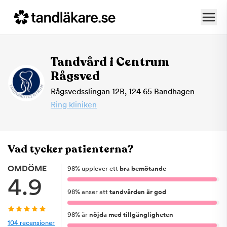
Tandvård i Centrum
Rågsved
Rågsvedsslingan 12B
,
124 65
Bandhagen
Ring kliniken
Vad tycker patienterna?
OMDÖME
98
%
upplever ett
bra bemötande
4.9
98
%
anser att
tandvården är god
98
%
är
nöjda med tillgängligheten
104
recensioner