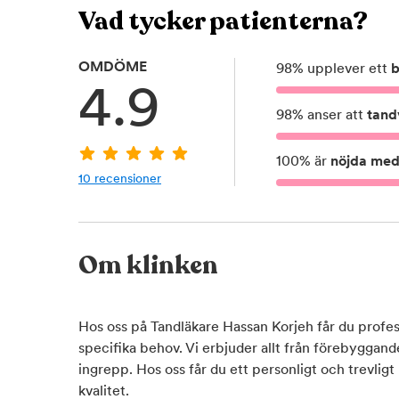
Vad tycker patienterna?
OMDÖME
98
%
upplever ett
b
4.9
98
%
anser att
tand
100
%
är
nöjda med 
10
recensioner
Om klinken
Hos oss på Tandläkare Hassan Korjeh får du profes
specifika behov. Vi erbjuder allt från förebyggand
ingrepp. Hos oss får du ett personligt och trevlig
kvalitet.