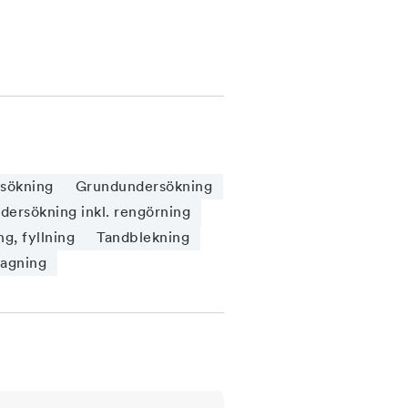
sökning
Grundundersökning
ersökning inkl. rengörning
g, fyllning
Tandblekning
tagning