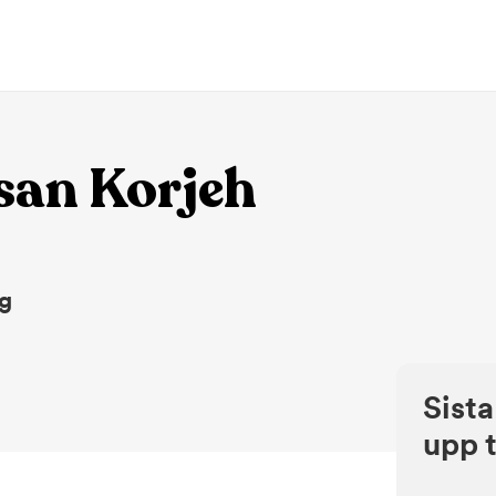
san Korjeh
ng
Sista
upp t