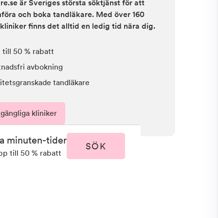
e.se är Sveriges största söktjänst för att
ämföra och boka tandläkare. Med över 160
kliniker finns det alltid en ledig tid nära dig.
till 50 % rabatt
tnadsfri avbokning
itetsgranskade tandläkare
lgängliga kliniker
ta minuten-tider
SÖK
pp till 50 % rabatt