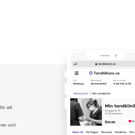
ör att
 mer och