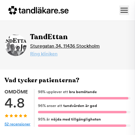
TandEttan
Sturegatan 34
,
11436
Stockholm
Ring kliniken
Vad tycker patienterna?
OMDÖME
98
%
upplever ett
bra bemötande
4.8
96
%
anser att
tandvården är god
95
%
är
nöjda med tillgängligheten
52
recensioner