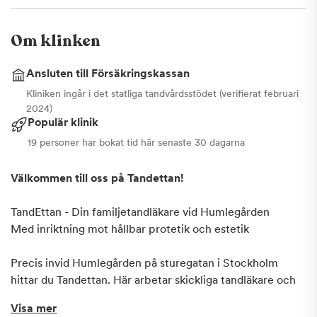
Om klinken
Ansluten till Försäkringskassan
Kliniken ingår i det statliga tandvårdsstödet (verifierat februari
2024)
Populär klinik
19 personer har bokat tid här senaste 30 dagarna
Välkommen till oss på Tandettan!
TandEttan - Din familjetandläkare vid Humlegården
Med inriktning mot hållbar protetik och estetik
Precis invid Humlegården på sturegatan i Stockholm
hittar du Tandettan. Här arbetar skickliga tandläkare och
tandhygienister med hög och uppdaterad kunskap inom
Visa mer
tandvård, så att du som patient både ska känna dig trygg