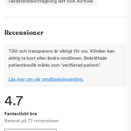
Tandstensborttagning lätt och Airflow
Boka en tid redan idag!
Hildmark Dental - Din tandläkare på St: Eriksplan i
Vasastan, Stockholm!
Recensioner
Tillit och transparens är viktigt för oss. Kliniker kan
aldrig ta bort eller ändra omdömen. Bekräftade
patientbesök märks som ‘verifierad patient’.
Läs mer om vår omdömesinsamling.
4.7
Fantastiskt bra
Baserat på
72
recensioner