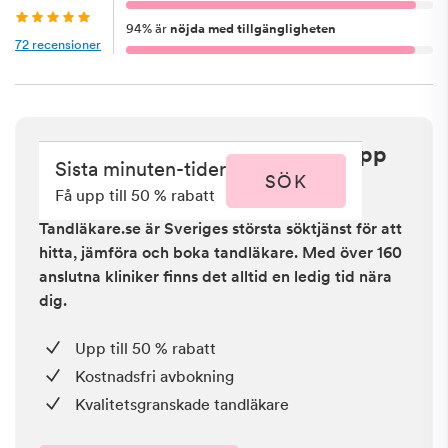
94
%
är
nöjda med tillgängligheten
72
recensioner
Sista minuten i Stockholm - få upp
Sista minuten-tider
till 50 % rabatt
SÖK
Få upp till 50 % rabatt
Tandläkare.se är Sveriges största söktjänst för att
hitta, jämföra och boka tandläkare. Med över 160
anslutna kliniker finns det alltid en ledig tid nära
dig.
Upp till 50 % rabatt
Kostnadsfri avbokning
Kvalitetsgranskade tandläkare