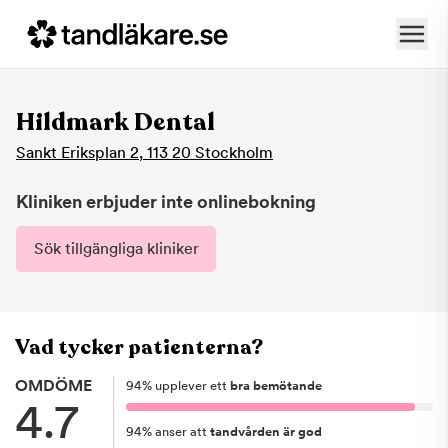
Hildmark Dental
Sankt Eriksplan 2
,
113 20
Stockholm
Kliniken erbjuder inte onlinebokning
Sök tillgängliga kliniker
Vad tycker patienterna?
OMDÖME
94
%
upplever ett
bra bemötande
4.7
94
%
anser att
tandvården är god