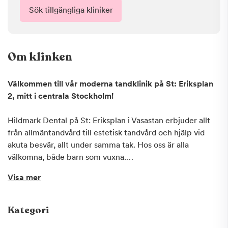
Sök tillgängliga kliniker
Om klinken
Välkommen till vår moderna tandklinik på St: Eriksplan
2, mitt i centrala Stockholm!
Hildmark Dental på St: Eriksplan i Vasastan erbjuder allt
från allmäntandvård till estetisk tandvård och hjälp vid
akuta besvär, allt under samma tak. Hos oss är alla
välkomna, både barn som vuxna.
Visa mer
Vad vi erbjuder
Vi erbjuder estetiska behandlingar i form av skalfasader,
tandreglering och, tandblekning. Vi behandlar allt ifrån
Kategori
missfärgade tänder till att sätta in skalfasader.