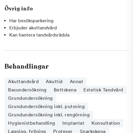
Övrig info
Har besöksparkering
Erbjuder akuttandvård
Kan hantera tandvårdsrädsla
Behandlingar
Akuttandvård
Akuttid
Annat
Basundersökning
Bettskena
Estetisk Tandvård
Grundundersökning
Grundundersökning inkl. putsning
Grundundersökning inkl. rengörning
Hygienistbehandling
Implantat
Konsultation
Lagning, fyllning
Proteser
Snarkskena