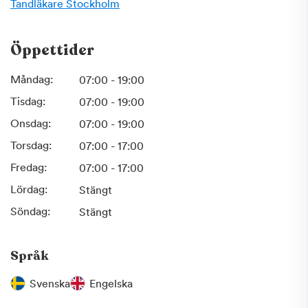
specialister. Folktandvården finns inom alla
Tandläkare
Stockholm
specialistområden och du får tandvård anpassad efter just
dina behov.
Öppettider
Måndag:
07:00 - 19:00
Tisdag:
07:00 - 19:00
Onsdag:
07:00 - 19:00
Torsdag:
07:00 - 17:00
Fredag:
07:00 - 17:00
Lördag:
Stängt
Söndag:
Stängt
Språk
Svenska
Engelska