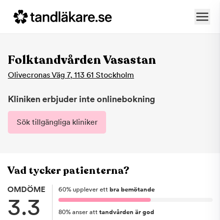
Folktandvården Vasastan
Olivecronas Väg 7
,
113 61
Stockholm
Kliniken erbjuder inte onlinebokning
Sök tillgängliga kliniker
Vad tycker patienterna?
OMDÖME
60
%
upplever ett
bra bemötande
3.3
80
%
anser att
tandvården är god