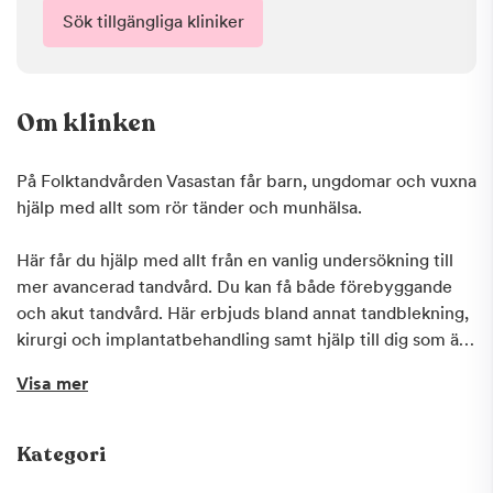
Sök tillgängliga kliniker
Om klinken
På Folktandvården Vasastan får barn, ungdomar och vuxna
hjälp med allt som rör tänder och munhälsa.
Här får du hjälp med allt från en vanlig undersökning till
mer avancerad tandvård. Du kan få både förebyggande
och akut tandvård. Här erbjuds bland annat tandblekning,
kirurgi och implantatbehandling samt hjälp till dig som är
tandvårdsrädd. Orolig för kostnaderna? Hos
Visa mer
Folktandvården Vasastan kan du även få Frisktandvård,
tandvård till ett fast pris.
Kategori
De har ett nära samarbete med Folktandvårdens