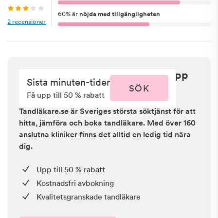
60
%
är
nöjda med tillgängligheten
2
recensioner
Sista minuten i Stockholm - få upp
Sista minuten-tider
till 50 % rabatt
SÖK
Få upp till 50 % rabatt
Tandläkare.se är Sveriges största söktjänst för att
hitta, jämföra och boka tandläkare. Med över 160
anslutna kliniker finns det alltid en ledig tid nära
dig.
Upp till 50 % rabatt
Kostnadsfri avbokning
Kvalitetsgranskade tandläkare