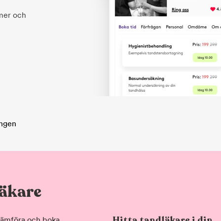
 mer och
ängen
läkare
Hitta tandläkare i din
, jämföra och boka