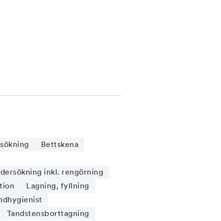
sökning
Bettskena
ersökning inkl. rengörning
tion
Lagning, fyllning
ndhygienist
Tandstensborttagning