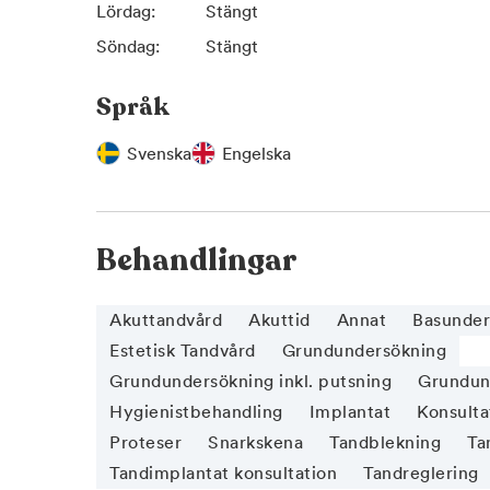
Lördag:
Stängt
Söndag:
Stängt
Språk
Svenska
Engelska
Behandlingar
Akuttandvård
Akuttid
Annat
Basunder
Estetisk Tandvård
Grundundersökning
Grundundersökning inkl. putsning
Grundund
Hygienistbehandling
Implantat
Konsulta
Proteser
Snarkskena
Tandblekning
Ta
Tandimplantat konsultation
Tandreglering