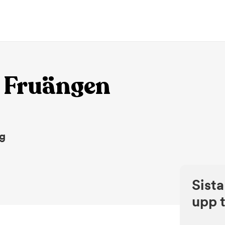
 Fruängen
ng
Sista
upp t