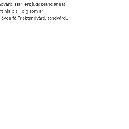
ndvård. Här erbjuds bland annat
 hjälp till dig som är
 även få Frisktandvård, tandvård
ecialister. Folktandvården finns
npassad efter just dina behov. Vid
 Folktandvården Akuten på