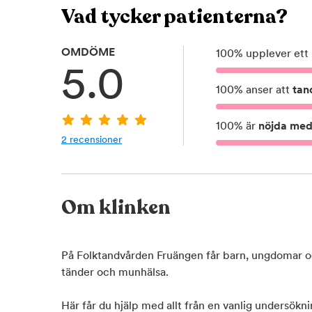
Vad tycker patienterna?
OMDÖME
100
%
upplever ett
5.0
100
%
anser att
tan
100
%
är
nöjda med 
2
recensioner
Om klinken
På Folktandvården Fruängen får barn, ungdomar oc
tänder och munhälsa.
Här får du hjälp med allt från en vanlig undersökn