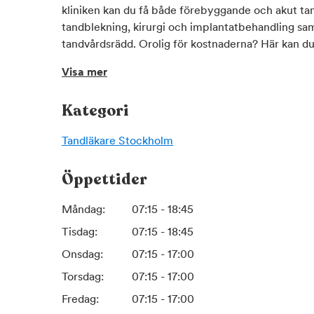
kliniken kan du få både förebyggande och akut ta
tandblekning, kirurgi och implantatbehandling samt
tandvårdsrädd. Orolig för kostnaderna? Här kan du
till ett fast pris.
Visa mer
De har ett nära samarbete med Folktandvårdens sp
Kategori
inom alla specialistområden och du får tandvård a
akuta besvär när kliniken är stängd, vänd dig till
Tandläkare
Stockholm
Fleminggatan 48 (intill Västermalmsgallerian).
Öppettider
Måndag:
07:15 - 18:45
Tisdag:
07:15 - 18:45
Onsdag:
07:15 - 17:00
Torsdag:
07:15 - 17:00
Fredag:
07:15 - 17:00