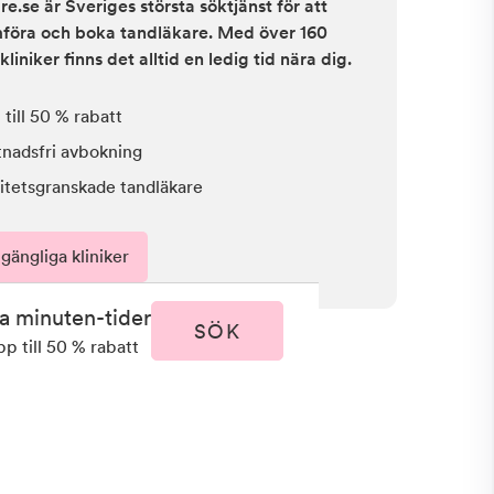
e.se är Sveriges största söktjänst för att
ämföra och boka tandläkare. Med över 160
kliniker finns det alltid en ledig tid nära dig.
till 50 % rabatt
tnadsfri avbokning
itetsgranskade tandläkare
lgängliga kliniker
ta minuten-tider
SÖK
pp till 50 % rabatt