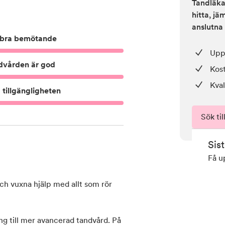
Tandläkar
hitta, j
anslutna 
bra bemötande
Upp 
dvården är god
Kos
Kval
tillgängligheten
Sök til
Sis
Få u
h vuxna hjälp med allt som rör
ing till mer avancerad tandvård. På